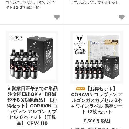
ゴンガスカプセル、1本でワイン
用アルゴンガスカプセルセット
ボトル2-3本抽出可能
★営業日正午までの単品
【お得セット】
注文即日出OK★【軽減
CORAVIN コラヴァン ア
税率8％対象商品】【お
ルゴンガスカプセル 6本
得セット】CORAVIN コ
+ ワインラベル 保存シー
ラヴァン アルゴン カプ
ト 12枚 セット
セル ６本セット【正規
11,506円(税込)
品】 CRV4118