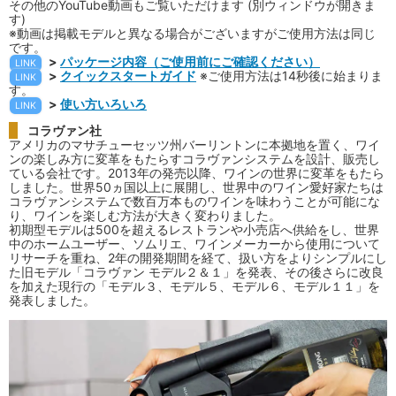
その他のYouTube動画もご覧いただけます (別ウィンドウが開きま
す)
※動画は掲載モデルと異なる場合がございますがご使用方法は同じ
です。
>
パッケージ内容（ご使用前にご確認ください）
LINK
>
クイックスタートガイド
※ご使用方法は14秒後に始まりま
LINK
す。
>
使い方いろいろ
LINK
コラヴァン社
アメリカのマサチューセッツ州バーリントンに本拠地を置く、ワイ
ンの楽しみ方に変革をもたらすコラヴァンシステムを設計、販売し
ている会社です。2013年の発売以降、ワインの世界に変革をもたら
しました。世界50ヵ国以上に展開し、世界中のワイン愛好家たちは
コラヴァンシステムで数百万本ものワインを味わうことが可能にな
り、ワインを楽しむ方法が大きく変わりました。
初期型モデルは500を超えるレストランや小売店へ供給をし、世界
中のホームユーザー、ソムリエ、ワインメーカーから使用について
リサーチを重ね、2年の開発期間を経て、扱い方をよりシンプルにし
た旧モデル「コラヴァン モデル２＆１」を発表、その後さらに改良
を加えた現行の「モデル３、モデル５、モデル６、モデル１１」を
発表しました。