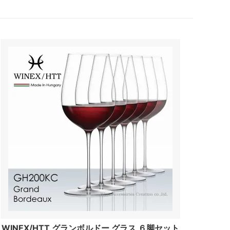
WINEX/HTT グランボルドー グラス ６脚セット