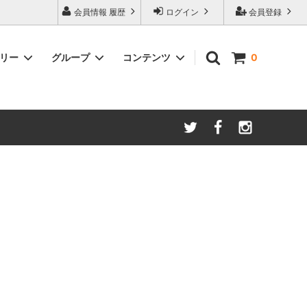
会員情報 履歴
ログイン
会員登録
ゴリー
グループ
コンテンツ
0
ム
酸化防止保存等アイテム
よくあるご質問
ロブマイヤー
ブランド・メーカー・種類別
ツヴィーゼル
ギフトラッピングについて
グッドデザイン受賞商品
シュピゲラウ
ス
お得な大口セット
その他のグラスウェア
ご注文時の会員登録方法
左利き用グッズ
クロ ラギオール
マグナムボトル用グッズ
ル・クルーゼ ワインオープナー
お祝い・記念品にオススメ
コレクション(ラベル,コルク等)
試飲会・ワイン会におすすめ商品
勉強・遊ぶアイテム