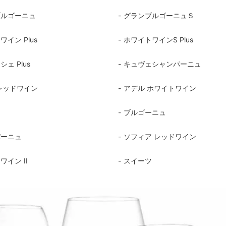
楽しむ
ーラー・スピッティング他
ワインのアクセサリー
敬老の日におすすめギフト
ブルゴーニュ
グランブルゴーニュＳ
イン Plus
ホワイトワインS Plus
ェ Plus
キュヴェシャンパーニュ
レッドワイン
アデル ホワイトワイン
ー
ブルゴーニュ
パーニュ
ソフィア レッドワイン
ワイン II
スイーツ