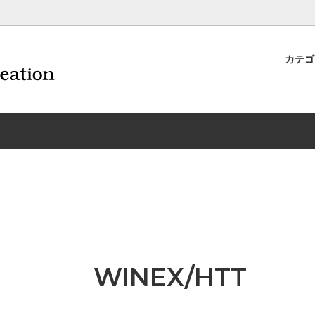
カテ
ナイフ | 抜くアイテム
規約および返品・商品販売条件に
ワインオープナー | 抜くアイテ
配送・送料・決済について
CORAVIN コラヴァン
重要事項
ワイン雑貨
INEX/HTT
日本酒用アイテム
リーデル
ーラギオールの偽物にご注意くだ
サイトマップ
ドア特集
村硝子店
送料無料まであとちょっと
東洋佐々木ガラス
品
ェフ＆ソムリエ
ソムリエ必需品・試験対策
トライタン(樹脂)製 グラ
換決済不可地域一覧（佐川急便）
WAC延長保証のご案内
のトラブル対処グッズ
手入れアイテム
ソムリエ合格祝いにオススメ
シャトーラギオール
フスキー
ルテックス
便利なデジものグッズ
その他のソムリエナイフ
WINEX/HTT
ワイングッズ集
の他のワインオープナー
お買い物でJALマイルがたまる
シャンパンオープナー
ィにオススメアイテム
トッパー・ラック・セラー
お急ぎ便対象商品
味が変わるアイテム