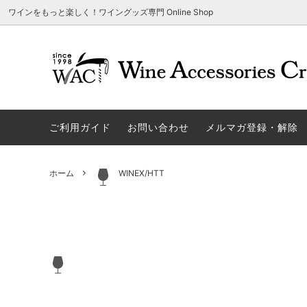
ワインをもっと楽しく！ワイングッズ専門 Online Shop
アウトレット商品
グラスウェア | 飲むアイテム
ご利用方法
ギフト
ソムリエ
ご利用
関する
ご利用ガイド
お問い合わせ
メルマガ登録・解除
勉・遊・楽アイテム
ザルト・デンクアート
売れ筋
W
旧サイト発行のクーポンについて
シャト
ネーム入れ可能商品
レーマン（ラ・マルヌ）
アウト
木
さい
ホーム
WINEX/HTT
ホワイトデーギフトにおすすめ
シュトルッツル
限定商
シ
ワインとコーヒーの美味しい関係
代金引
ブライダルギフトにおすすめ商品
ロックグラス、タンブラーなど
コルク
お
雑誌&WEB掲載商品集
LIGNE W
スワロ
プ
ユニーク商品
古いコルク用 ワインオープナー
家飲み
そ
冷やす系アイテム
酸化防止アイテム
パーテ
ス