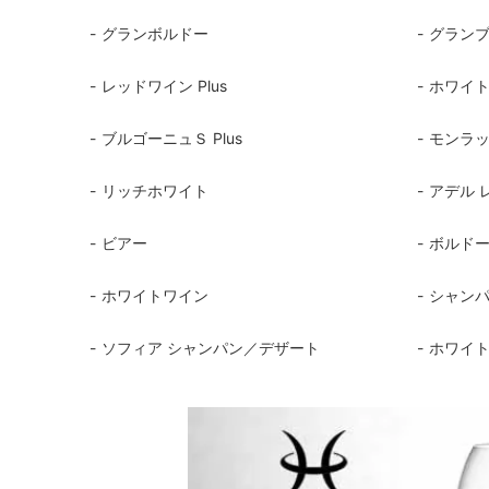
シャンパンアクセサリー特集
ボトルバッグ・木箱など
古酒を
ク
グランボルドー
グラン
その他のアイテム
レッドワイン Plus
ホワイトワ
ブルゴーニュＳ Plus
モンラッシ
リッチホワイト
アデル 
ビアー
ボルド
ホワイトワイン
シャン
ソフィア シャンパン／デザート
ホワイト