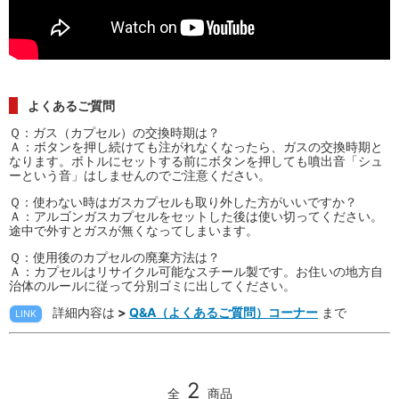
よくあるご質問
Ｑ：ガス（カプセル）の交換時期は？
Ａ：ボタンを押し続けても注がれなくなったら、ガスの交換時期と
なります。ボトルにセットする前にボタンを押しても噴出音「シュ
ーという音」はしませんのでご注意ください。
Ｑ：使わない時はガスカプセルも取り外した方がいいですか？
Ａ：アルゴンガスカプセルをセットした後は使い切ってください。
途中で外すとガスが無くなってしまいます。
Ｑ：使用後のカプセルの廃棄方法は？
Ａ：カプセルはリサイクル可能なスチール製です。お住いの地方自
治体のルールに従って分別ゴミに出してください。
詳細内容は
>
Q&A（よくあるご質問）コーナー
まで
LINK
2
全
商品