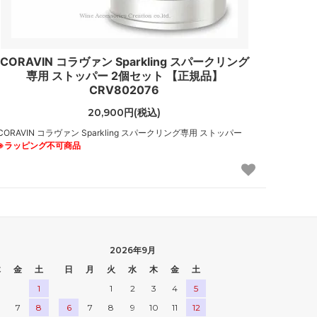
CORAVIN コラヴァン Sparkling スパークリング
専用 ストッパー 2個セット 【正規品】
CRV802076
20,900円(税込)
CORAVIN コラヴァン Sparkling スパークリング専用 ストッパー
※ラッピング不可商品
2026年9月
木
金
土
日
月
火
水
木
金
土
1
1
2
3
4
5
7
8
6
7
8
9
10
11
12