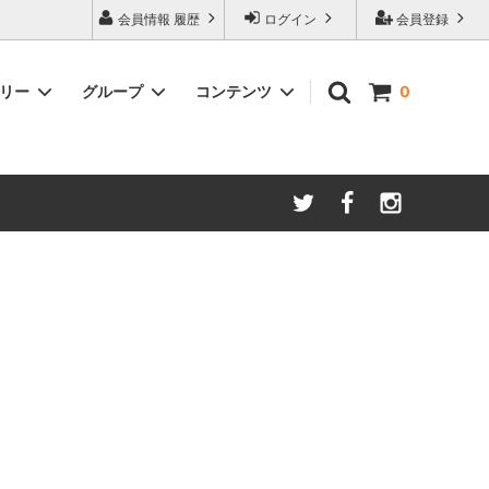
会員情報 履歴
ログイン
会員登録
ゴリー
グループ
コンテンツ
0
ム
酸化防止保存等アイテム
よくあるご質問
ロブマイヤー
ブランド・メーカー・種類別
ツヴィーゼル
ギフトラッピングについて
グッドデザイン受賞商品
シュピゲラウ
ス
お得な大口セット
その他のグラスウェア
ご注文時の会員登録方法
左利き用グッズ
クロ ラギオール
マグナムボトル用グッズ
ル・クルーゼ ワインオープナー
お祝い・記念品にオススメ
コレクション(ラベル,コルク等)
試飲会・ワイン会におすすめ商品
勉強・遊ぶアイテム