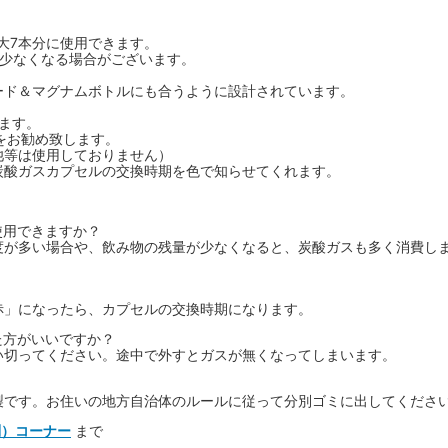
最大7本分に使用できます。
が少なくなる場合がございます。
ード＆マグナムボトルにも合うように設計されています。
ます。
をお勧め致します。
池等は使用しておりません）
炭酸ガスカプセルの交換時期を色で知らせてくれます。
使用できますか？
度が多い場合や、飲み物の残量が少なくなると、炭酸ガスも多く消費しま
赤」になったら、カプセルの交換時期になります。
た方がいいですか？
い切ってください。途中で外すとガスが無くなってしまいます。
製です。お住いの地方自治体のルールに従って分別ゴミに出してくださ
問）コーナー
まで