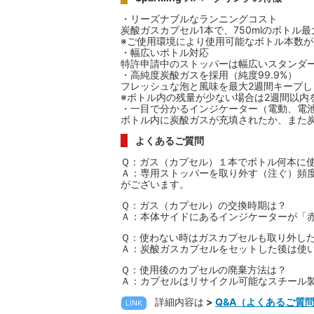
・リーズナブルなランニングコスト
炭酸ガスカプセル1本で、750mlのボトル
※ご使用環境により使用可能なボトル本数
・幅広いボトル対応
特許申請中のストッパーは幅広いスタンダ
・高純度炭酸ガスを採用（純度99.9%）
フレッシュな泡と風味を最大2週間キープし
※ボトル内の残量が少ない場合は2週間以内
・一目で分かるインジケーター（電動、電
ボトル内に炭酸ガスが充填されたか、また
よくあるご質問
Ｑ：ガス（カプセル）１本でボトル何本に
Ａ：専用ストッパーを取り外す（注ぐ）頻
がございます。
Ｑ：ガス（カプセル）の交換時期は？
Ａ：本体サイドにあるインジケーターが「
Ｑ：使わない時はガスカプセルも取り外し
Ａ：炭酸ガスカプセルをセットした後は使
Ｑ：使用後のカプセルの廃棄方法は？
Ａ：カプセルはリサイクル可能なスチール
詳細内容は
>
Q&A（よくあるご質
LINK