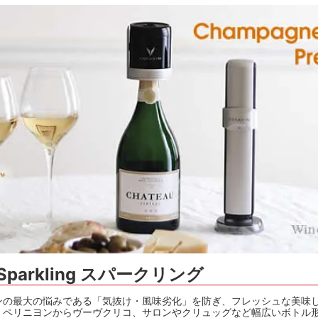
楽しむ
ーラー・スピッティング他
ワインのアクセサリー
敬老の日におすすめギフト
Sparkling スパークリング
ンの最大の悩みである「気抜け・風味劣化」を防ぎ、フレッシュな美味
・ペリニヨンからヴーヴクリコ、サロンやクリュッグなど幅広いボトル形