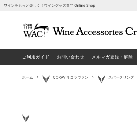
ワインをもっと楽しく！ワイングッズ専門 Online Shop
アウトレット商品
グラスウェア | 飲むアイテム
ご利用方法
ギフト
ソムリエ
ご利用
関する
ご利用ガイド
お問い合わせ
メルマガ登録・解除
勉・遊・楽アイテム
ザルト・デンクアート
売れ筋
W
旧サイト発行のクーポンについて
シャト
ネーム入れ可能商品
レーマン（ラ・マルヌ）
アウト
木
さい
ホーム
CORAVIN コラヴァン
スパークリング
ホワイトデーギフトにおすすめ
シュトルッツル
限定商
シ
ワインとコーヒーの美味しい関係
代金引
ブライダルギフトにおすすめ商品
ロックグラス、タンブラーなど
コルク
お
雑誌&WEB掲載商品集
LIGNE W
スワロ
プ
ユニーク商品
古いコルク用 ワインオープナー
家飲み
そ
冷やす系アイテム
酸化防止アイテム
パーテ
ス