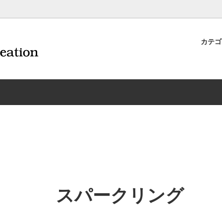
カテ
ナイフ | 抜くアイテム
規約および返品・商品販売条件に
ワインオープナー | 抜くアイテ
配送・送料・決済について
CORAVIN コラヴァン
重要事項
ワイン雑貨
INEX/HTT
日本酒用アイテム
リーデル
ーラギオールの偽物にご注意くだ
サイトマップ
ドア特集
村硝子店
送料無料まであとちょっと
東洋佐々木ガラス
品
ェフ＆ソムリエ
ソムリエ必需品・試験対策
トライタン(樹脂)製 グラ
換決済不可地域一覧（佐川急便）
WAC延長保証のご案内
のトラブル対処グッズ
手入れアイテム
ソムリエ合格祝いにオススメ
シャトーラギオール
フスキー
ルテックス
便利なデジものグッズ
その他のソムリエナイフ
スパークリング
ワイングッズ集
の他のワインオープナー
お買い物でJALマイルがたまる
シャンパンオープナー
ィにオススメアイテム
トッパー・ラック・セラー
お急ぎ便対象商品
味が変わるアイテム