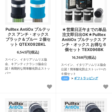
Pulltex AntiOx プルテッ
★営業日正午までの単品
クス アンチ・オックス
注文即日出OK★Pulltex
ブラック＆ブルー ２個セ
AnitiOx プルテックス ア
ット QTEX092BKL
ンチ・オックス お得な６
個セット TEX096BK
6,545円(税込)
16,368円(税込)
スペイン、イタリアソムリエ協
会、キアンティクラシコ協会公
スペイン、イタリアソムリエ協会
認！画期的な簡単酸化防止ストッ
公認！簡単酸化防止ストッパーの
パー
６個セット
>
ギフトラッピング
LINK