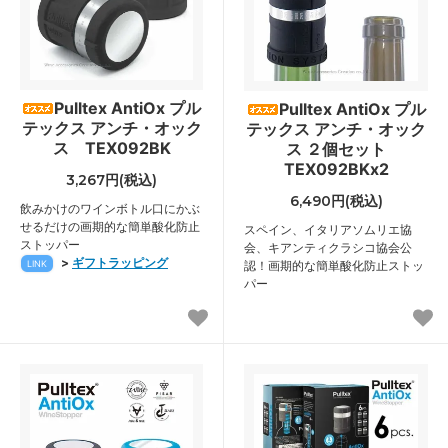
Pulltex AntiOx プル
Pulltex AntiOx プル
テックス アンチ・オック
テックス アンチ・オック
ス TEX092BK
ス ２個セット
TEX092BKx2
3,267円(税込)
6,490円(税込)
飲みかけのワインボトル口にかぶ
せるだけの画期的な簡単酸化防止
スペイン、イタリアソムリエ協
ストッパー
会、キアンティクラシコ協会公
>
ギフトラッピング
LINK
認！画期的な簡単酸化防止ストッ
パー