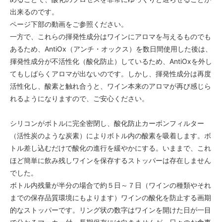
出来るのです。
ページ下部の動画をご参照ください。
一方で、これらの揮発性成分はワインにアロマを与えるものでも
あるため、AntiOx（アンチ・オックス）を数日間使用した後は、
揮発性成分が不活性化（酸化防止）しているため、AntiOxを外し
てもしばらくアロマが出ないのです。しかし、揮発性成分は再度
活性化し、酸素と触れ合うと、ワイン本来のアロマが再び感じら
れるようになりますので、ご安心ください。
シリコンがボトルに完全密閉し、酸化防止カーボンフィルター
（活性炭のような炭素）によりボトル内の酸素を吸着します。ボ
トル差し込むだけで酸化の進行を緩やかにする。いままで、これ
ほど簡単に飲み残しワインを保存するストッパーは存在しません
でした。
ボトル内残量が半分の場合で約５日～７日（ワインの種類やそれ
までの保存品質環境にもよります）ワインの酸化を防止する画期
的なストッパーです。リング状の数字はワインを開けた日が一目