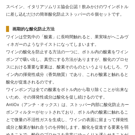
スペイン、イタリアソムリエ協会公認！飲みかけのワインボトル
に差し込むだけの簡単酸化防止ストッパーの６個セットです。
画期的な酸化防止方法
ワインは空気中の「酸素」に長時間触れると、果実味がへこみヴ
ィネガーのようなテイストになってしまいます。
ワインの酸化を防止する方法の一つに、ボトル内の酸素をワイン
ポンプで吸い出し、真空にする方法がありますが、酸化のプロセ
スにおける重要な要素は、酸素そのものというよりもむしろ、ワ
イン内の揮発性成分（香気物質）であり、これが酸素と触れると
酸化が促進されるのです。
ワインポンプは全ての酸素をボトル内から取り除くことが出来な
いため、その揮発性成分は酸化を促し続けるのです。
AntiOx（アンチ・オックス）は、ストッパー内部に酸化防止カー
ボンフィルターがセットされており、ボトル内の酸素に触れるこ
とで微量の不活性ガスを生成し、ワインの表面に留まって揮発性
成分と酸素が触れ合うのを抑制します。酸化を促進する要素を弱
めることで、酸化のプロセスを非常にゆっくりと遅らせることが