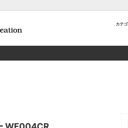
カテ
ナイフ | 抜くアイテム
規約および返品・商品販売条件に
ワインオープナー | 抜くアイテ
配送・送料・決済について
CORAVIN コラヴァン
重要事項
ワイン雑貨
INEX/HTT
日本酒用アイテム
リーデル
ーラギオールの偽物にご注意くだ
サイトマップ
ドア特集
村硝子店
送料無料まであとちょっと
東洋佐々木ガラス
品
ェフ＆ソムリエ
ソムリエ必需品・試験対策
トライタン(樹脂)製 グラ
換決済不可地域一覧（佐川急便）
WAC延長保証のご案内
のトラブル対処グッズ
手入れアイテム
ソムリエ合格祝いにオススメ
シャトーラギオール
フスキー
ルテックス
便利なデジものグッズ
その他のソムリエナイフ
ワイングッズ集
の他のワインオープナー
お買い物でJALマイルがたまる
シャンパンオープナー
 WF004CR
ィにオススメアイテム
トッパー・ラック・セラー
お急ぎ便対象商品
味が変わるアイテム