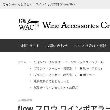
ワインをもっと楽しく！ワイングッズ専門 Online Shop
アウトレット商品
グラスウェア | 飲むアイテム
ご利用方法
ギフト
ソムリエ
ご利用
関する
ご利用ガイド
お問い合わせ
メルマガ登録・解除
勉・遊・楽アイテム
ザルト・デンクアート
売れ筋
W
旧サイト発行のクーポンについて
シャト
ネーム入れ可能商品
レーマン（ラ・マルヌ）
アウト
木
さい
ホーム
ワインのアクセサリー
flow（フロウ）シリーズ
ホワイトデーギフトにおすすめ
シュトルッツル
限定商
シ
ワインとコーヒーの美味しい関係
代金引
ブランド・メーカー・種類別
● flow（フロウ）
ブランド・メーカー・種類別
● ポアラー
ブライダルギフトにおすすめ商品
ロックグラス、タンブラーなど
コルク
お
送料無料まであとちょっと
雑誌&WEB掲載商品集
LIGNE W
スワロ
プ
試飲会・ワイン会におすすめ商品
ユニーク商品
古いコルク用 ワインオープナー
家飲み
そ
WF004CR
flow フロウ ワインポアラー
冷やす系アイテム
酸化防止アイテム
パーテ
ス