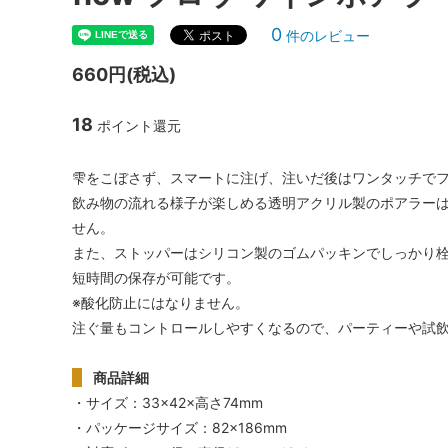
シャンパンアクセサリー特集
ボトルバッグ・木箱など
父の日
ク
0
件のレビュー
その他のアイテム
660円(税込)
18
ポイント還元
雫をこぼさず、スマートに注げ、注いだ後はワンタッチで
飲み物の流れる様子が楽しめる透明アクリル製のポアラー
せん。
また、ストッパーはシリコン製のゴムパッキンでしっかり
短時間の保存が可能です。
※酸化防止にはなりません。
注ぐ量もコントロールしやすくなるので、パーティーや試
商品詳細
・サイズ：33×42×高さ74mm
・パッケージサイズ：82×186mm