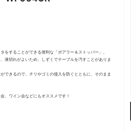
におすすめ
ーラー・スピッティング他
ワインのアクセサリー
古酒を楽しむ
フタをすることができる便利な「ポアラー＆ストッパー」。
は、液切れがよいため、しずくでテーブルを汚すことがありま
栓ができるので、チリやゴミの侵入を防ぐとともに、そのまま
飲会、ワイン会などにもオススメです！