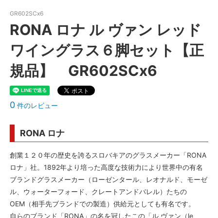
GR602SCx6
RONA ロナ ル ヴァン レッド
ワイングラス６脚セット【正
規品】 GR602SCx6
0
件のレビュー
RONA ロナ
創業１２０年の歴史を誇るスロバキアのグラスメーカー「RONA
ロナ」社。1892年より培った高度な技術力により世界中の有名
ブランドグラスメーカー（ローゼンタール、レオナルド、モーゼ
ル、ウォーターフォード、クレートアンドバレル）たちの
OEM（相手先ブランドでの製造）供給元としても有名です。
自らのブランド「RONA」の名を冠したこの「ル ヴァン（le