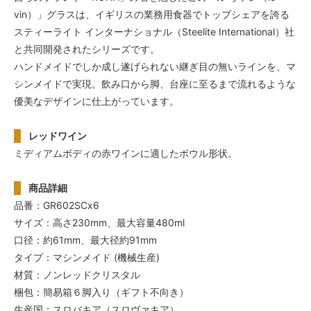
vin）」グラスは、イギリスの業務用食器でトップシェアを誇る
スティーライト インターナショナル（Steelite International）社
と共同開発されたシリーズです。
ハンドメイドでしか成し遂げられない継ぎ目の無いラインを、マ
シンメイドで実現。飲み口から脚、台座に至るまで流れるような
優美なデザインに仕上がっています。
レッドワイン
ミディアムボディの赤ワインに適したボウル形状。
商品詳細
品番：GR602SCx6
サイズ：高さ230mm、最大容量480ml
口径：約61mm、最大径約91mm
タイプ：マシンメイド (機械生産)
材質：ノンレッドクリスタル
梱包：簡易箱６脚入り（ギフト不向き）
生産国：スロバキア（スロヴァキア）