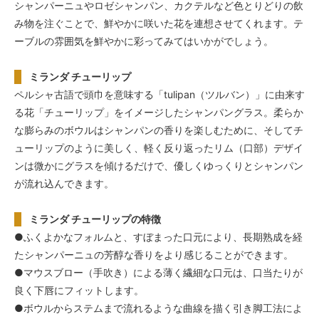
シャンパーニュやロゼシャンパン、カクテルなど色とりどりの飲
み物を注ぐことで、鮮やかに咲いた花を連想させてくれます。テ
ーブルの雰囲気を鮮やかに彩ってみてはいかがでしょう。
ミランダ チューリップ
ペルシャ古語で頭巾を意味する「tulipan（ツルバン）」に由来す
る花「チューリップ」をイメージしたシャンパングラス。柔らか
な膨らみのボウルはシャンパンの香りを楽しむために、そしてチ
ューリップのように美しく、軽く反り返ったリム（口部）デザイ
ンは微かにグラスを傾けるだけで、優しくゆっくりとシャンパン
が流れ込んできます。
ミランダ チューリップの特徴
●ふくよかなフォルムと、すぼまった口元により、長期熟成を経
たシャンパーニュの芳醇な香りをより感じることができます。
●マウスブロー（手吹き）による薄く繊細な口元は、口当たりが
良く下唇にフィットします。
●ボウルからステムまで流れるような曲線を描く引き脚工法によ