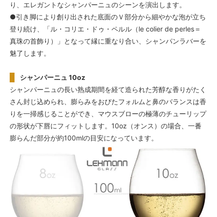
り、エレガントなシャンパーニュのシーンを演出します。
●引き脚により創り出された底面のＶ部分から細やかな泡が立ち
登り続け、「ル・コリエ・ドゥ・ペルル（le colier de perles＝
真珠の首飾り）」となって縁に重なり合い、シャンパンラバーを
魅了します。
シャンパーニュ 10oz
シャンパーニュの長い熟成期間を経て造られた芳醇な香りがたく
さん封じ込められ、膨らみをおびたフォルムと鼻のバランスは香
りを一掃感じることができ、マウスブローの極薄のチューリップ
の形状が下唇にフィットします。10oz（オンス）の場合、一番
膨らんだ部分が約100mlの目安になっています。