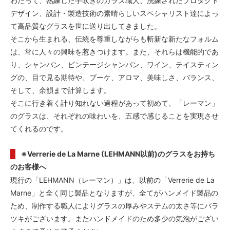
わたって、熟練した手吹きのガラス職人、洗練されたプロダクト
デザイン、設計・製造技術の素晴らしいスペシャリスト達によっ
て高品質なグラスを世に送り出してきました。
そこから生まれる、伝統を尊重しながらも斬新な新たなフォルム
は、常に人々の興味を惹きつけます。また、それらは機能的であ
り、シャンパン、ビンテージシャンパン、ワイン、テイスティン
グの、目で見る期待や、ブーケ、アロマ、美味しさ、バランス、
そして、余韻まで計算します。
そこに行き着く計り知れない過程があって初めて、「レーマン」
のグラスは、それぞれの味わいを、五感で感じることを実現させ
てくれるのです。
※Verrerie de La Marne (LEHMANN以前)のグラスをお持ち
のお客様へ
現行の「LEHMANN（レーマン）」は、以前の「Verrerie de La
Marne」と全く同じ製品となりますが、全てがハンメイド製品の
ため、制作する職人によりグラスの厚みやステムの太さ等にバラ
ツキがございます。またハンドメイドのため多少の気泡がござい