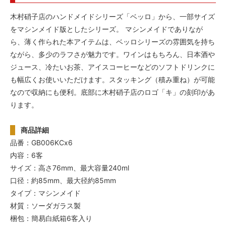
木村硝子店のハンドメイドシリーズ「ベッロ」から、一部サイズ
をマシンメイド版としたシリーズ。 マシンメイドでありなが
ら、薄く作られた本アイテムは、ベッロシリーズの雰囲気を持ち
ながら、多少のラフさが魅力です。ワインはもちろん、日本酒や
ジュース、冷たいお茶、アイスコーヒーなどのソフトドリンクに
も幅広くお使いいただけます。スタッキング（積み重ね）が可能
なので収納にも便利。底部に木村硝子店のロゴ「キ」の刻印があ
ります。
商品詳細
品番：GB006KCx6
内容：6客
サイズ：高さ76mm、最大容量240ml
口径：約85mm、最大径約85mm
タイプ：マシンメイド
材質：ソーダガラス製
梱包：簡易白紙箱6客入り