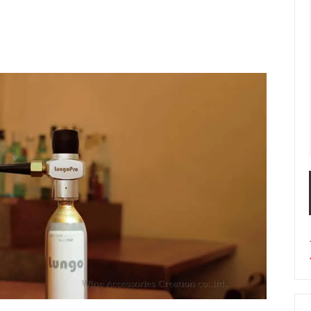
楽しむ
ラー・スピッティング他
ワインのアクセサリー
敬老の日におすすめギフト