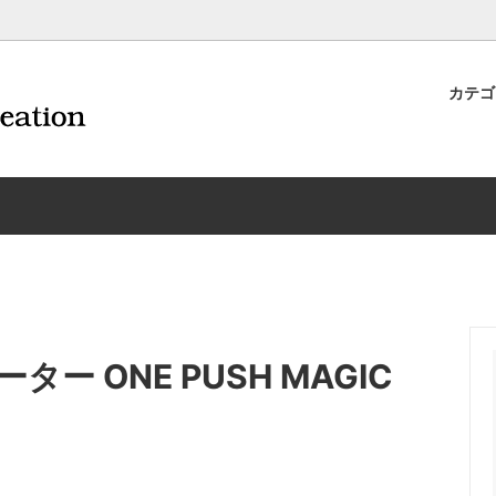
カテ
ナイフ | 抜くアイテム
規約および返品・商品販売条件に
ワインオープナー | 抜くアイテ
配送・送料・決済について
CORAVIN コラヴァン
重要事項
ワイン雑貨
EX/HTT
日本酒用アイテム
リーデル
ーラギオールの偽物にご注意くだ
サイトマップ
ドア特集
硝子店
送料無料まであとちょっと
東洋佐々木ガラス
品
フ＆ソムリエ
ソムリエ必需品・試験対策
トライタン(樹脂)製 グラス
換決済不可地域一覧（佐川急便）
WAC延長保証のご案内
のトラブル対処グッズ
入れアイテム
ソムリエ合格祝いにオススメ
シャトーラギオール
ター ONE PUSH MAGIC
フスキー
テックス
便利なデジものグッズ
その他のソムリエナイフ
ワイングッズ集
他のワインオープナー
お買い物でJALマイルがたまる
シャンパンオープナー
ィにオススメアイテム
ッパー・ラック・セラー
お急ぎ便対象商品
味が変わるアイテム