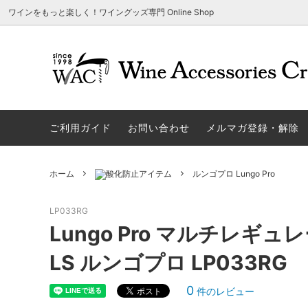
ワインをもっと楽しく！ワイングッズ専門 Online Shop
アウトレット商品
グラスウェア | 飲むアイテム
ご利用方法
ギフト
ソムリエ
ご利用
関する
ご利用ガイド
お問い合わせ
メルマガ登録・解除
勉・遊・楽アイテム
ザルト・デンクアート
売れ筋
WIN
旧サイト発行のクーポンについて
シャト
ネーム入れ可能商品
レーマン（ラ・マルヌ）
アウト
木村
さい
ホーム
酸化防止アイテム
ルンゴプロ Lungo Pro
ホワイトデーギフトにおすすめ
シュトルッツル
限定商
シェ
ワインとコーヒーの美味しい関係
代金引
LP033RG
ブライダルギフトにおすすめ商品
ロックグラス、タンブラーなど
コルク
お手
Lungo Pro マルチレギュレー
雑誌&WEB掲載商品集
LIGNE W
スワロ
プル
LS ルンゴプロ LP033RG
ユニーク商品
古いコルク用 ワインオープナー
家飲み
その
0
件のレビュー
冷やす系アイテム
酸化防止アイテム
パーテ
スト