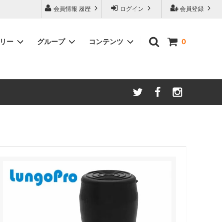
会員情報 履歴
ログイン
会員登録
ゴリー
グループ
コンテンツ
0
ム
酸化防止保存等アイテム
よくあるご質問
ロブマイヤー
ブランド・メーカー・種類別
ツヴィーゼル
ギフトラッピングについて
グッドデザイン受賞商品
シュピゲラウ
お得な大口セット
その他のグラスウェア
ご注文時の会員登録方法
左利き用グッズ
クロ ラギオール
マグナムボトル用グッズ
ル・クルーゼ ワインオープナー
お祝い・記念品にオススメ
コレクション(ラベル,コルク等)
試飲会・ワイン会におすすめ商品
勉強・遊ぶアイテム