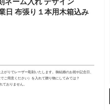
刻ネーム入れ デザイン
楽しむ
ーラー・スピッティング他
ワインのアクセサリー
敬老の日におすすめギフト
4営業日 布張り１本用木箱込み
仕上がりでレーザー彫刻いたします。御結婚のお祝や記念日、
様でご用意ください）を入れて贈り物にしてみては？
れておりません。