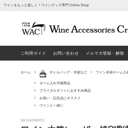
ワインをもっと楽しく！ワイングッズ専門 Online Shop
アウトレット商品
グラスウェア | 飲むアイテム
ご利用方法
ギフト
ソムリエ
ご利用
関する
ご利用ガイド
お問い合わせ
メルマガ登録・解除
勉・遊・楽アイテム
ザルト・デンクアート
売れ筋
W
旧サイト発行のクーポンについて
シャト
ネーム入れ可能商品
レーマン（ラ・マルヌ）
アウト
木
さい
ホーム
ボトルバッグ・木箱など
ワイン木箱ネーム入
ホワイトデーギフトにおすすめ
シュトルッツル
限定商
シ
ワインとコーヒーの美味しい関係
代金引
ネーム入れ可能商品
ブライダルギフトにおすすめ商品
ロックグラス、タンブラーなど
コルク
お
ブライダルギフトにおすすめ商品
お祝い・記念品にオススメ
雑誌&WEB掲載商品集
LIGNE W
スワロ
プ
ワインと一緒に
ユニーク商品
古いコルク用 ワインオープナー
家飲み
そ
QXJ240WD03
冷やす系アイテム
酸化防止アイテム
パーテ
ス