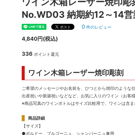
ワイン木箱レーザー焼印彫
シャンパンアクセサリー特集
ボトルバッグ・木箱など
古酒を
ク
No.WD03 納期約12～1
その他のアイテム
0
件のレビュー
4,840円(税込)
336
ポイント還元
ワイン木箱レーザー焼印彫刻
ご希望のメッセージやお名前を、ひつとから焼印のような
出産祝いや新築祝いなどなど、お気に入りのワイン（お客
※商品写真のワインボトルはサイズ比較用で、ワインは含ま
商品詳細
【サイズ】
●ボルドー、ブルゴーニュ、シャンパーニュ兼用