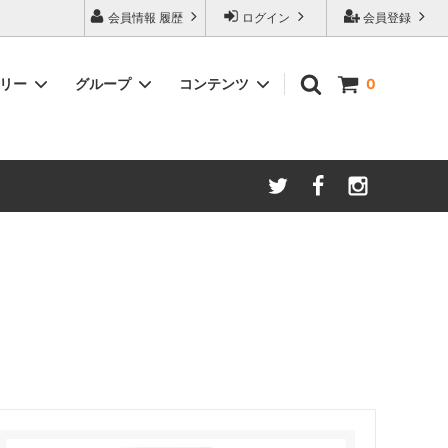
会員情報 履歴
ログイン
会員登録
ゴリー
グループ
コンテンツ
0
ム
酸化防止保存等アイテム
よくあるご質問
ロブマイヤー
ブランド・メーカー・種類別
ツヴィーゼル
ギフトラッピングについて
グッドデザイン受賞商品
シュピゲラウ
ス
お得な大口セット
その他のグラスウェア
ご注文時の会員登録方法
左利き用グッズ
クロ ラギオール
マグナムボトル用グッズ
ル・クルーゼ ワインオープナー
お祝い・記念品にオススメ
コレクション(ラベル,コルク等)
試飲会・ワイン会におすすめ商品
勉強・遊ぶアイテム