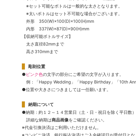
※セット可能なボトルは一般的な太さとなります。
※太いボトルはセット不可能な場合がございます。
外形 350(W)×100(D)×100(H)mm
内形 337(W)×87(D)×90(H)mm
【収納可能ボトルサイズ】
太さ直径82mmまで
高さ310mmまで
彫刻位置
●
ピンク色
の文字の部分にご希望の文字が入ります。
例：「Happy Wedding」「Happy Birthday」「10th Ann
●位置や大きさにつきましては一任願います。
納期について
●納期：約１２～１４営業日（土・日・祝日を除く平日数
詳細な納期は
商品画像
をご確認ください。
※代金引換決済はご利用いただけません。
※コンビニ決済、銀行振込決済はご入金確認日が受付日とな