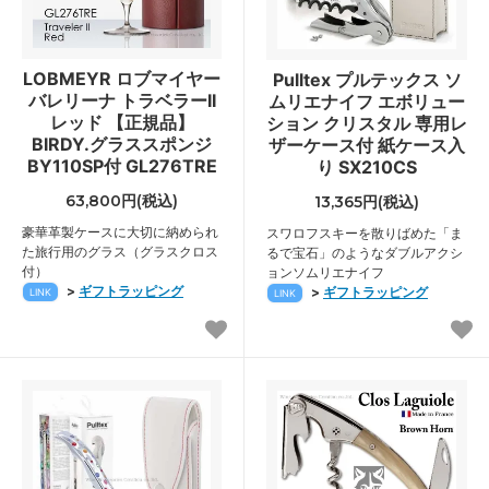
LOBMEYR ロブマイヤー
Pulltex プルテックス ソ
バレリーナ トラベラーII
ムリエナイフ エボリュー
レッド 【正規品】
ション クリスタル 専用レ
BIRDY.グラススポンジ
ザーケース付 紙ケース入
BY110SP付 GL276TRE
り SX210CS
63,800円(税込)
13,365円(税込)
豪華革製ケースに大切に納められ
スワロフスキーを散りばめた「ま
た旅行用のグラス（グラスクロス
るで宝石」のようなダブルアクシ
付）
ョンソムリエナイフ
>
ギフトラッピング
>
ギフトラッピング
LINK
LINK