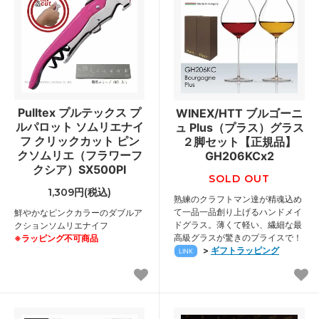
Pulltex プルテックス プ
WINEX/HTT ブルゴーニ
ルパロット ソムリエナイ
ュ Plus（プラス）グラス
フ クリックカット ピン
２脚セット【正規品】
クソムリエ（フラワーフ
GH206KCx2
クシア）SX500PI
SOLD OUT
1,309円(税込)
熟練のクラフトマン達が精魂込め
て一品一品創り上げるハンドメイ
鮮やかなピンクカラーのダブルア
ドグラス。薄くて軽い、繊細な最
クションソムリエナイフ
高級グラスが驚きのプライスで！
※ラッピング不可商品
>
ギフトラッピング
LINK