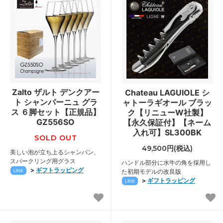
Zalto ザルト デンクアー
Chateau LAGUIOLE シ
ト シャンパーニュ グラ
ャトーラギオール ブラッ
ス ６脚セット【正規品】
ク【リニューW社製】
GZ556SO
【永久保証付】【ネーム
入れ可】SL300BK
SOLD OUT
49,500円(税込)
美しい泡が立ち上るシャンパン、
スパークリング用グラス
ハンドル部分に水牛の角を採用し
>
ギフトラッピング
LINK
た初期モデルの改良版
>
ギフトラッピング
LINK