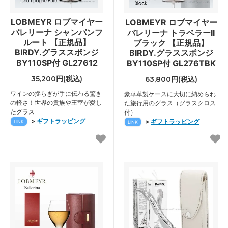
LOBMEYR ロブマイヤー
LOBMEYR ロブマイヤー
バレリーナ シャンパンフ
バレリーナ トラベラーII
ルート 【正規品】
ブラック 【正規品】
BIRDY.グラススポンジ
BIRDY.グラススポンジ
BY110SP付 GL27612
BY110SP付 GL276TBK
35,200円(税込)
63,800円(税込)
ワインの揺らぎが手に伝わる驚き
豪華革製ケースに大切に納められ
の軽さ！世界の貴族や王室が愛し
た旅行用のグラス（グラスクロス
たグラス
付）
>
ギフトラッピング
>
ギフトラッピング
LINK
LINK