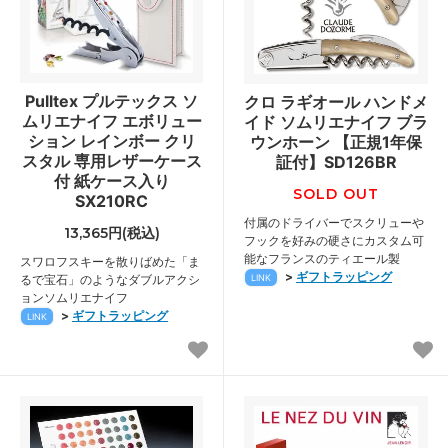
Pulltex プルテックス ソ
クロ ラギオール ハンドメ
ムリエナイフ エボリュー
イド ソムリエナイフ ブラ
ション レインボー クリ
ウンホーン 【正規1年保
スタル 専用レザーケース
証付】SD126BR
付 紙ケース入り
SOLD OUT
SX210RC
付属のドライバーでスクリューや
13,365円(税込)
フックを好みの硬さにカスタム可
能なフランスのティエール製
スワロフスキーを散りばめた「ま
>
ギフトラッピング
るで宝石」のようなダブルアクシ
LINK
ョンソムリエナイフ
>
ギフトラッピング
LINK